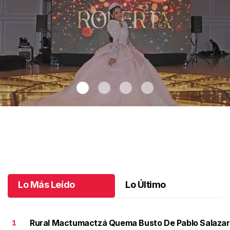
Los sueños se hacen realidad
.
Los sueños se hacen realidad
Julio 04 l
Lo Más Leído
Lo Último
Rural Mactumactzá Quema Busto De Pablo Salazar
1