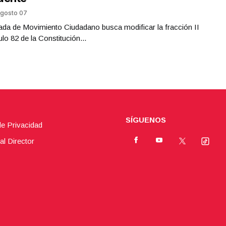
gosto 07
da de Movimiento Ciudadano busca modificar la fracción II
ulo 82 de la Constitución...
SÍGUENOS
de Privacidad
al Director