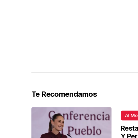
Te Recomendamos
Al M
Resta
Y Per