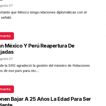
Presidenta Claudia Sheinbaum
gosto 07
Octubre 21 l 3 Visitas
rtante que México tenga relaciones diplomáticas con el
 señaló
omento
an México Y Perú Reapertura De
jadas
gosto 07
ar de la SRE agradeció la gestión del ministro de Relaciones
es de ese país para oto...
omento
nen Bajar A 25 Años La Edad Para Ser
dente