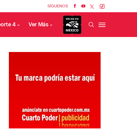
SÍGUENOS
orte 4
Ver Más