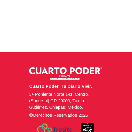
Cuarto Poder. Tu Diario Vivir.
3ª Poniente Norte 141, Centro,
(Sucursal),CP 29000, Tuxtla
Gutiérrez, Chiapas, México.
©Derechos Reservados
2026