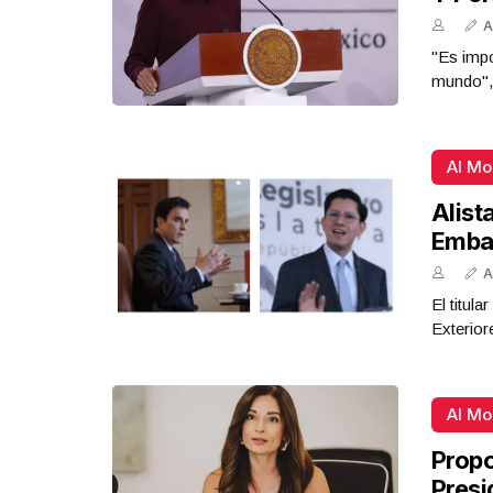
A
"Es impo
mundo",
Al M
Alist
Emba
A
El titul
Exterior
Al M
Propo
Presi