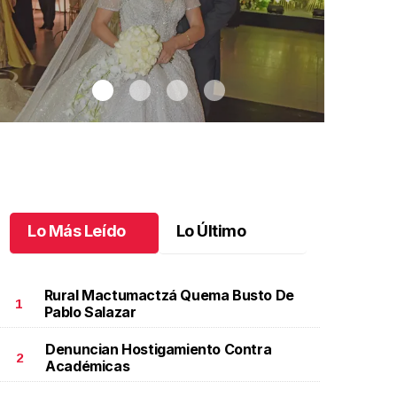
Lo Más Leído
Lo Último
Rural Mactumactzá Quema Busto De
1
Pablo Salazar
Denuncian Hostigamiento Contra
braham y Arantza, unidos en amor
.
Abraham y
Carrera Cer
2
Académicas
rantza, unidos en amor
corredores
.
cinco mil 
ctubre 21 l