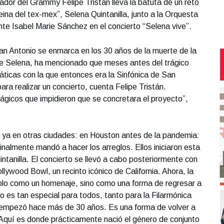
ador del Grammy Felipe Tristán lleva la batuta de un reto
eina del tex-mex”, Selena Quintanilla, junto a la Orquesta
nte Isabel Marie Sánchez en el concierto “Selena vive”.
an Antonio se enmarca en los 30 años de la muerte de la
de Selena, ha mencionado que meses antes del trágico
láticas con la que entonces era la Sinfónica de San
ara realizar un concierto, cuenta Felipe Tristán.
gicos que impidieron que se concretara el proyecto”,
do ya en otras ciudades: en Houston antes de la pandemia:
nalmente mandó a hacer los arreglos. Ellos iniciaron esta
intanilla. El concierto se llevó a cabo posteriormente con
llywood Bowl, un recinto icónico de California. Ahora, la
solo como un homenaje, sino como una forma de regresar a
 eso es tan especial para todos, tanto para la Filarmónica
ue empezó hace más de 30 años. Es una forma de volver a
 Aquí es donde prácticamente nació el género de conjunto