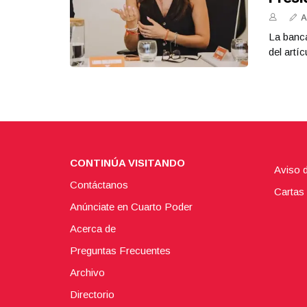
A
La banca
del artíc
CONTINÚA VISITANDO
Aviso 
Contáctanos
Cartas 
Anúnciate en Cuarto Poder
Acerca de
Preguntas Frecuentes
Archivo
Directorio