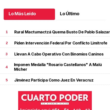
Octubre 06 l
Lo Más Leído
Lo Último
Rural Mactumactzá Quema Busto De Pablo Salazar
1
Piden Intervención Federal Por Conflicto Limítrofe
2
Llevan A Cabo Operativo Con Binomios Caninos
3
Imponen Medalla "Rosario Castellanos" A Malú
4
Mícher
Jiménez Participa Como Juez En Veracruz
5