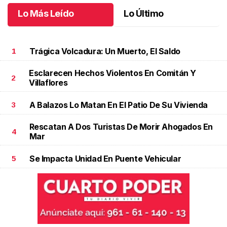
Lo Más Leído
Lo Último
Trágica Volcadura: Un Muerto, El Saldo
1
Esclarecen Hechos Violentos En Comitán Y
2
Villaflores
A Balazos Lo Matan En El Patio De Su Vivienda
3
Rescatan A Dos Turistas De Morir Ahogados En
4
Mar
Se Impacta Unidad En Puente Vehicular
5