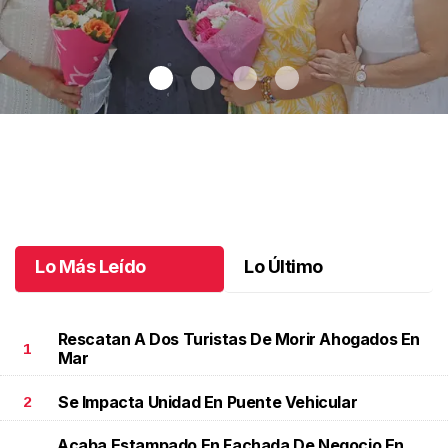
Una emotiva jubilación en educación especial
.
Una emotiva
jubilación en educación especial
Octubre 04 l
Lo Más Leído
Lo Último
Rescatan A Dos Turistas De Morir Ahogados En
1
Mar
Se Impacta Unidad En Puente Vehicular
2
Acaba Estampado En Fachada De Negocio En