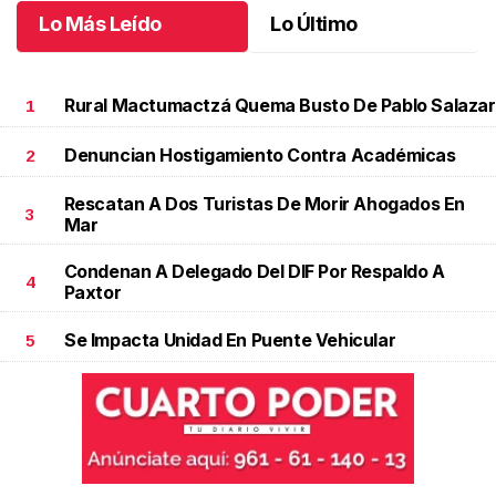
Lo Más Leído
Lo Último
Rural Mactumactzá Quema Busto De Pablo Salazar
1
Denuncian Hostigamiento Contra Académicas
2
Rescatan A Dos Turistas De Morir Ahogados En
3
Mar
Condenan A Delegado Del DIF Por Respaldo A
4
Paxtor
Se Impacta Unidad En Puente Vehicular
5