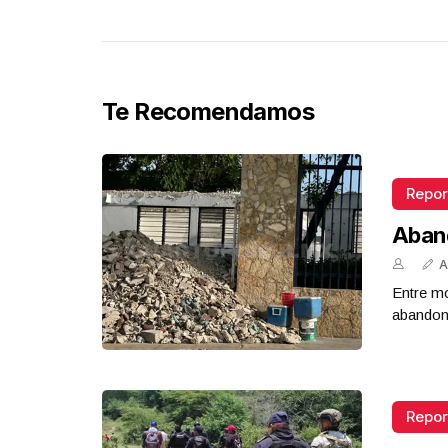
Te Recomendamos
Repor
Aban
A
Entre mo
abandona
Repor