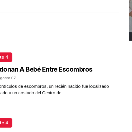
te 4
donan A Bebé Entre Escombros
gosto 07
ntículos de escombros, un recién nacido fue localizado
do a un costado del Centro de...
REPORTE4 | 03 10 2025 con Rodolfo Flores
.
U
te 4
REPORTE4 | 03 10 2025 con Rodolfo Flores
e
Octubre 03 l 10 Visitas
O