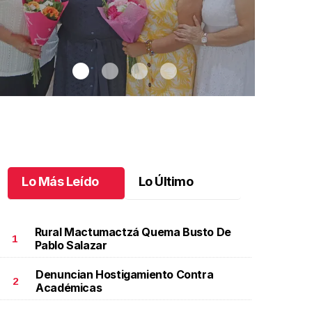
Lo Más Leído
Lo Último
Rural Mactumactzá Quema Busto De
1
Pablo Salazar
Denuncian Hostigamiento Contra
na emotiva jubilación en educación especial
.
Una
Santiago cu
2
Académicas
motiva jubilación en educación especial
Octubre 03 
ctubre 04 l