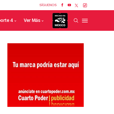
SÍGUENOS
orte 4
Ver Más