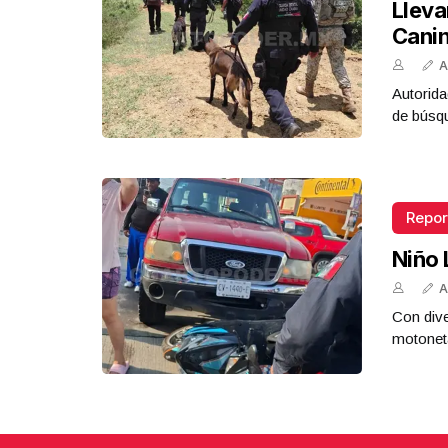
Lleva
Cani
A
Autorida
de búsq
Repor
Niño 
A
Con dive
motoneta