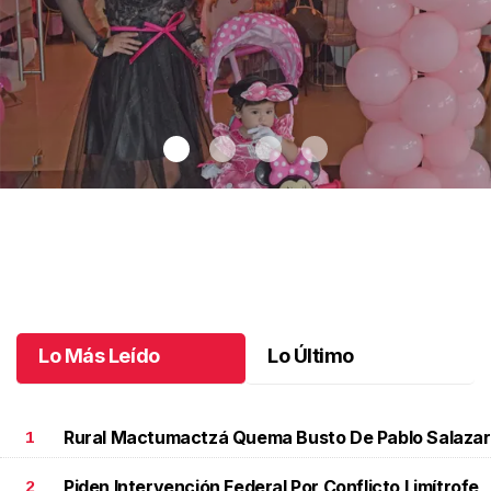
Un día especial para Aniela María
.
Un día especial para Aniela
María
Octubre 02 l
Lo Más Leído
Lo Último
Rural Mactumactzá Quema Busto De Pablo Salazar
1
Piden Intervención Federal Por Conflicto Limítrofe
2