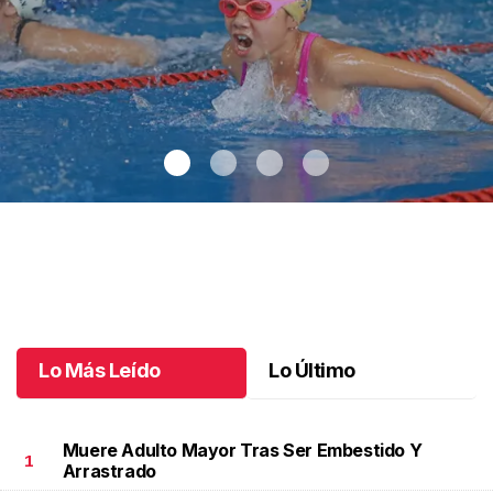
Los nuevos talentos saltan a la alberca
.
Los nuevos talentos
saltan a la alberca
Junio 08 l
Lo Más Leído
Lo Último
Muere Adulto Mayor Tras Ser Embestido Y
1
Arrastrado