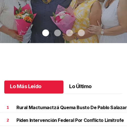
Una emotiva jubilación en educación especial
.
Una emotiva
jubilación en educación especial
Octubre 04 l
Lo Más Leído
Lo Último
Rural Mactumactzá Quema Busto De Pablo Salazar
1
Piden Intervención Federal Por Conflicto Limítrofe
2