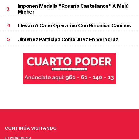
Imponen Medalla "Rosario Castellanos" A Malú
3
Mícher
Llevan A Cabo Operativo Con Binomios Caninos
4
Jiménez Participa Como Juez En Veracruz
5
CONTINÚA VISITANDO
Contáctanos