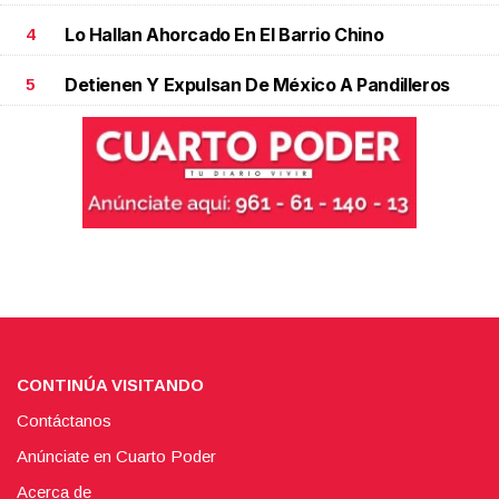
Lo Hallan Ahorcado En El Barrio Chino
4
Detienen Y Expulsan De México A Pandilleros
5
CONTINÚA VISITANDO
Contáctanos
Anúnciate en Cuarto Poder
Acerca de