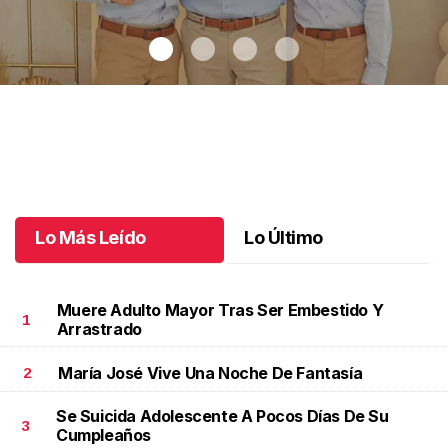
Recibiendo la eucaristía
.
Recibiendo la eucaristía
Julio 08 l
Lo Más Leído
Lo Último
Muere Adulto Mayor Tras Ser Embestido Y
1
Arrastrado
María José Vive Una Noche De Fantasía
2
Se Suicida Adolescente A Pocos Días De Su
3
Cumpleaños