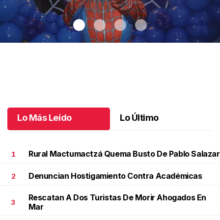
Santiago cumplió 3 años
.
Santiago cumplió 3 años
Octubre 03 l
Lo Más Leído
Lo Último
Rural Mactumactzá Quema Busto De Pablo Salazar
1
Denuncian Hostigamiento Contra Académicas
2
Rescatan A Dos Turistas De Morir Ahogados En
3
Mar