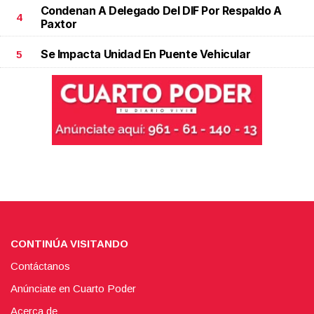
Condenan A Delegado Del DIF Por Respaldo A
4
Paxtor
Se Impacta Unidad En Puente Vehicular
5
CONTINÚA VISITANDO
Contáctanos
Anúnciate en Cuarto Poder
Acerca de