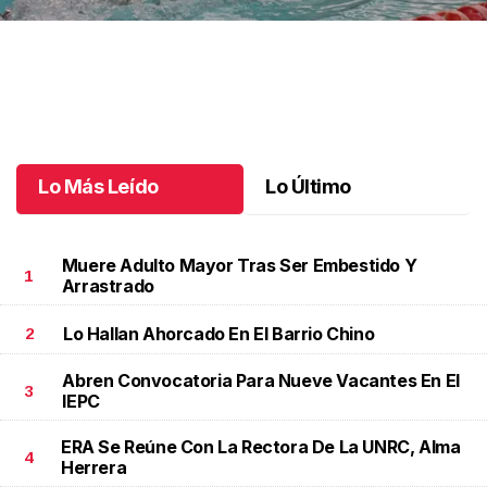
Desafían el cronómetro en Selectivo Estatal
.
Desafían el
cronómetro en Selectivo Estatal
Junio 14 l
Lo Más Leído
Lo Último
Muere Adulto Mayor Tras Ser Embestido Y
1
Arrastrado
Lo Hallan Ahorcado En El Barrio Chino
2
Abren Convocatoria Para Nueve Vacantes En El
3
IEPC
ERA Se Reúne Con La Rectora De La UNRC, Alma
4
Herrera