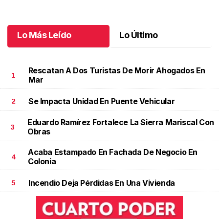
jubilación en educación especial
Octubre 04 l
Lo Más Leído
Lo Último
Rescatan A Dos Turistas De Morir Ahogados En
1
Mar
Se Impacta Unidad En Puente Vehicular
2
Eduardo Ramírez Fortalece La Sierra Mariscal Con
3
Obras
Acaba Estampado En Fachada De Negocio En
4
Colonia
Incendio Deja Pérdidas En Una Vivienda
5