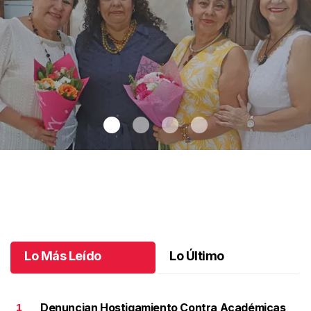
Una emotiva jubilación en educación especial
.
Una emotiva
jubilación en educación especial
Octubre 04 l
Lo Más Leído
Lo Último
Denuncian Hostigamiento Contra Académicas
1