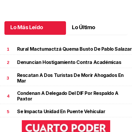
Celebran 3.ª Carrera Lucha Contra el Cáncer de Mama
.
Celebran
3.ª Carrera Lucha Contra el Cáncer de Mama
Octubre 06 l
Lo Más Leído
Lo Último
Rural Mactumactzá Quema Busto De Pablo Salazar
1
Denuncian Hostigamiento Contra Académicas
2
Rescatan A Dos Turistas De Morir Ahogados En
3
Mar
Condenan A Delegado Del DIF Por Respaldo A
4
Paxtor
Se Impacta Unidad En Puente Vehicular
5