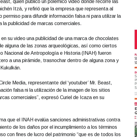
ast, quien publicó un polémico video donde recorre las
chén Itzá, y refirió que la empresa que representa al
o permiso para difundir información falsa ni para utilizar la
ra la publicidad de marcas comerciales.
 en su video una publicidad de una marca de chocolates
de alguna de las zonas arqueológicas, así como ciertos
to Nacional de Antropología e Historia (INAH) fueron
ero a una pirámide, trasnochar dentro de alguna zona y
 Kukulkán.
Circle Media, representante del ‘youtuber’ Mr. Beast,
ción falsa ni la utilización de la imagen de los sitios
arcas comerciales”, expresó Curiel de Icaza en su
irma que el INAH evalúa sanciones administrativas contra
imiento de los daños por el incumplimiento a los términos
so con fines de lucro del patrimonio “que es de todos los