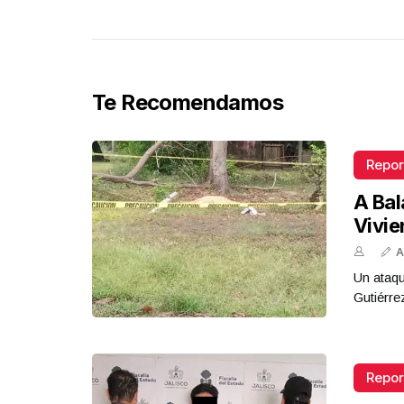
Te Recomendamos
Repor
A Bal
Vivi
A
Un ataqu
Gutiérre
Repor