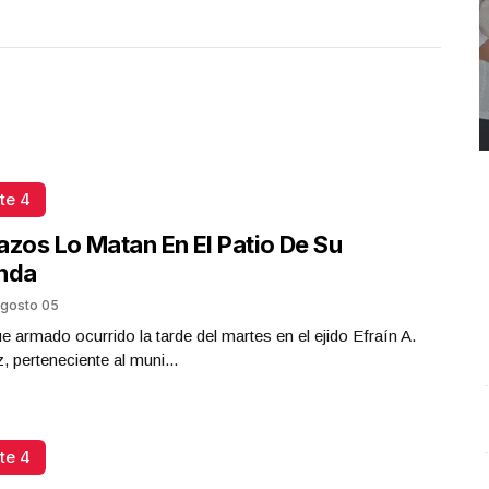
te 4
azos Lo Matan En El Patio De Su
enda
gosto 05
e armado ocurrido la tarde del martes en el ejido Efraín A.
z, perteneciente al muni...
REPORTE4 | 03 10 2025 con Rodolfo Flores
.
U
te 4
REPORTE4 | 03 10 2025 con Rodolfo Flores
e
Octubre 03 l 11 Visitas
O