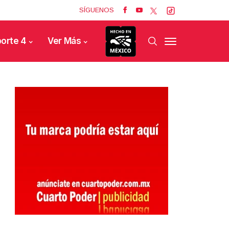
SÍGUENOS
orte 4
Ver Más