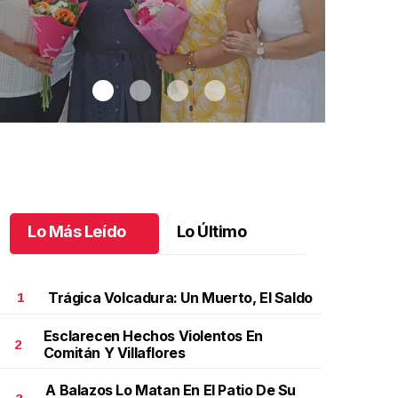
Lo Más Leído
Lo Último
Trágica Volcadura: Un Muerto, El Saldo
1
Esclarecen Hechos Violentos En
2
Comitán Y Villaflores
na emotiva jubilación en educación especial
.
Una
Santiago cu
motiva jubilación en educación especial
Octubre 03 
A Balazos Lo Matan En El Patio De Su
ctubre 04 l