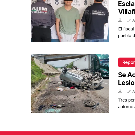
Escla
Villa
A
El fisca
pueblo d
Repor
Se Ac
Lesi
A
Tres per
automóvi