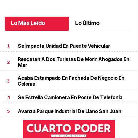
jubilación en educación especial
Octubre 04 l
Lo Más Leído
Lo Último
Se Impacta Unidad En Puente Vehicular
1
Rescatan A Dos Turistas De Morir Ahogados En
2
Mar
Acaba Estampado En Fachada De Negocio En
3
Colonia
Se Estrella Camioneta En Poste De Telefonía
4
Avanza Parque Industrial De Llano San Juan
5