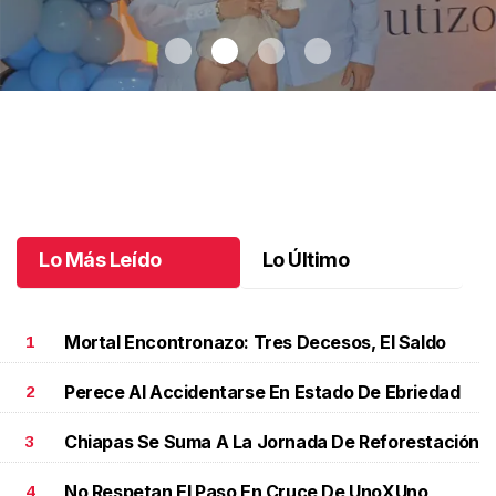
Bautizo y primer año de Patricio
.
Bautizo y primer año de
Patricio
Octubre 07 l
Lo Más Leído
Lo Último
Mortal Encontronazo: Tres Decesos, El Saldo
1
Perece Al Accidentarse En Estado De Ebriedad
2
Chiapas Se Suma A La Jornada De Reforestación
3
No Respetan El Paso En Cruce De UnoXUno
4