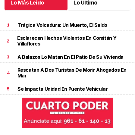
Lo Más Leído
Lo Último
Trágica Volcadura: Un Muerto, El Saldo
1
Esclarecen Hechos Violentos En Comitán Y
2
Villaflores
A Balazos Lo Matan En El Patio De Su Vivienda
3
Rescatan A Dos Turistas De Morir Ahogados En
4
Mar
Se Impacta Unidad En Puente Vehicular
5