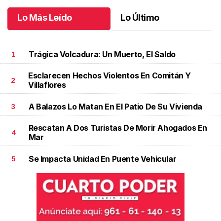
Lo Más Leído
Lo Último
Trágica Volcadura: Un Muerto, El Saldo
1
Esclarecen Hechos Violentos En Comitán Y
2
Villaflores
A Balazos Lo Matan En El Patio De Su Vivienda
3
Rescatan A Dos Turistas De Morir Ahogados En
4
Mar
Se Impacta Unidad En Puente Vehicular
5