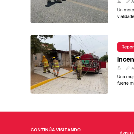
A
Un motoc
vialidad
Repor
Incen
A
Una muje
fuerte m
CONTINÚA VISITANDO
Aviso 