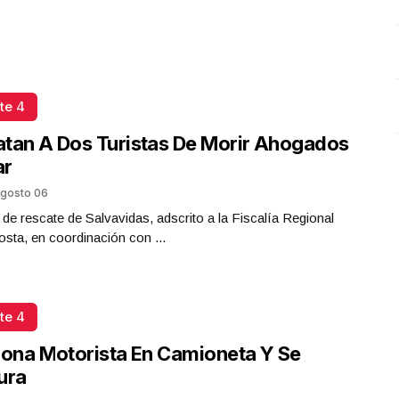
Presidenta Claudia Sheinbaum
Octubre 07 l 16 Visitas
te 4
tan A Dos Turistas De Morir Ahogados
ar
gosto 06
 de rescate de Salvavidas, adscrito a la Fiscalía Regional
sta, en coordinación con ...
te 4
iona Motorista En Camioneta Y Se
ura