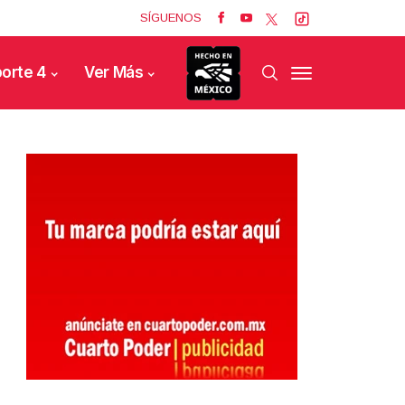
SÍGUENOS
orte 4
Ver Más