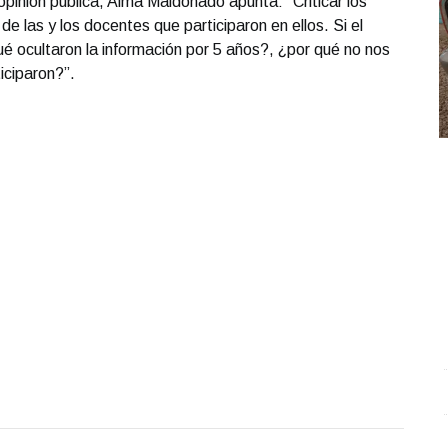
 opinión pública, Alma Maldonado apunta: “Criticar los
o de las y los docentes que participaron en ellos. Si el
ué ocultaron la información por 5 años?, ¿por qué no nos
iciparon?”.
Conferencia de prensa matutina. Martes 07 de Octubre
A
2025 | Presidenta Claudia Sheinbaum
.
Conferencia de
c
prensa matutina. Martes 07 de Octubre 2025 |
O