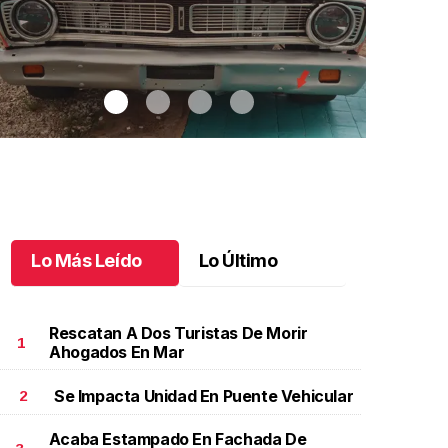
Lo Más Leído
Lo Último
Rescatan A Dos Turistas De Morir
1
Ahogados En Mar
Se Impacta Unidad En Puente Vehicular
2
utos clásicos invaden Tuxtla Gutiérrez
.
Autos
Bautizo y pr
lásicos invaden Tuxtla Gutiérrez
de Patricio
Acaba Estampado En Fachada De
ctubre 07 l
Octubre 07 