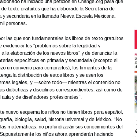
Maldonado ha iniciado una petición en Change.org para que
os de texto gratuitos que ha elaborado la Secretaría de
a y secundaria en la llamada Nueva Escuela Mexicana,
mil personas.
r las que son fundamentales los libros de texto gratuitos
 evidenciar los “problemas sobre la legalidad y
a la elaboración de los nuevos libros” y de denunciar la
terias específicas en primaria y secundaria (excepto el
izo un convenio para comprarlos), los firmantes de la
nga la distribución de estos libros y se usen los
 temas legales, y —sobre todo— mientras el contenido no
las didácticas y disciplinas correspondientes, así como de
 aula y de diseñadores profesionales”.
te nuevo esquema los niños no tienen libros para español,
afía, biología, salud, historia universal y de México. “No
 las matemáticas, no profundizarán sus conocimientos del
s. Supuestamente los niños ahora aprenderán haciendo