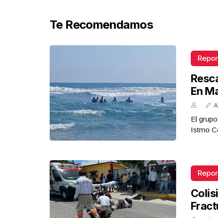
Te Recomendamos
Repor
Resca
En M
A
El grupo
Istmo Co
Repor
Colis
Fract