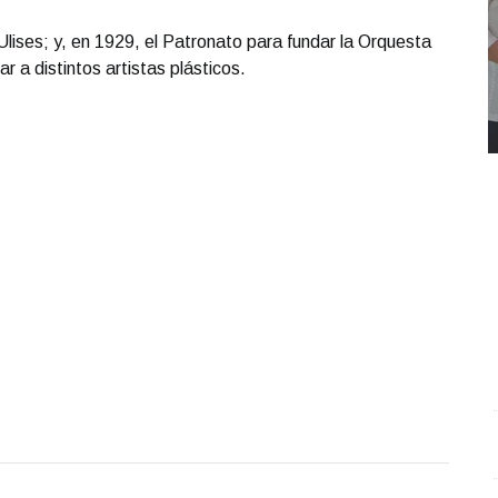
lises; y, en 1929, el Patronato para fundar la Orquesta
 a distintos artistas plásticos.
REPORTE4 | 03 10 2025 con Rodolfo Flores
.
U
REPORTE4 | 03 10 2025 con Rodolfo Flores
e
Octubre 03 l 10 Visitas
O