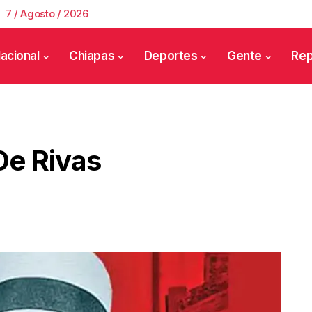
7 / Agosto / 2026
acional
Chiapas
Deportes
Gente
Rep
De Rivas