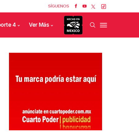
SÍGUENOS
orte 4
Ver Más