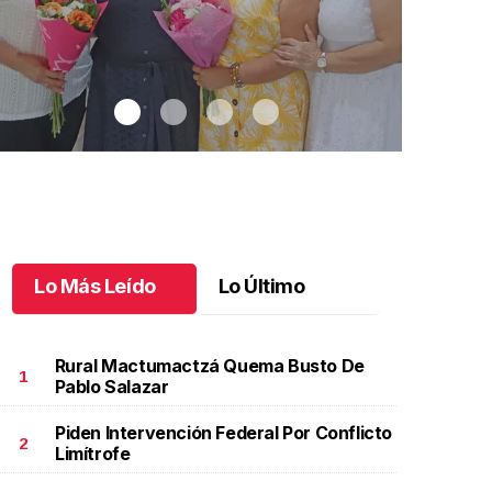
Lo Más Leído
Lo Último
Rural Mactumactzá Quema Busto De
1
Pablo Salazar
Piden Intervención Federal Por Conflicto
na emotiva jubilación en educación especial
.
Una
Santiago cu
2
Limítrofe
motiva jubilación en educación especial
Octubre 03 
ctubre 04 l