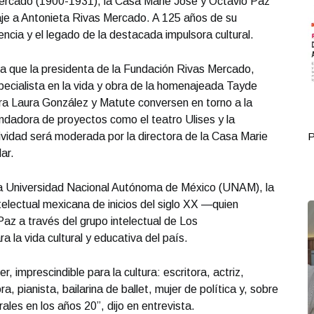
Mercado (1900-1931), la Casa Marie José y Octavio Paz
aje a Antonieta Rivas Mercado. A 125 años de su
ncia y el legado de la destacada impulsora cultural.
a que la presidenta de la Fundación Rivas Mercado,
pecialista en la vida y obra de la homenajeada Tayde
ora Laura González y Matute conversen en torno a la
fundadora de proyectos como el teatro Ulises y la
ividad será moderada por la directora de la Casa Marie
Portada Octubre 01
P
ar.
la Universidad Nacional Autónoma de México (UNAM), la
telectual mexicana de inicios del siglo XX —quien
Paz a través del grupo intelectual de Los
la vida cultural y educativa del país.
, imprescindible para la cultura: escritora, actriz,
a, pianista, bailarina de ballet, mujer de política y, sobre
ales en los años 20”, dijo en entrevista.