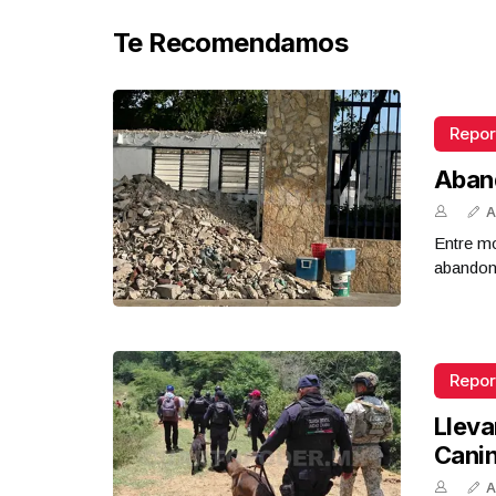
Te Recomendamos
Repor
Aban
A
Entre mo
abandona
Repor
Lleva
Cani
A