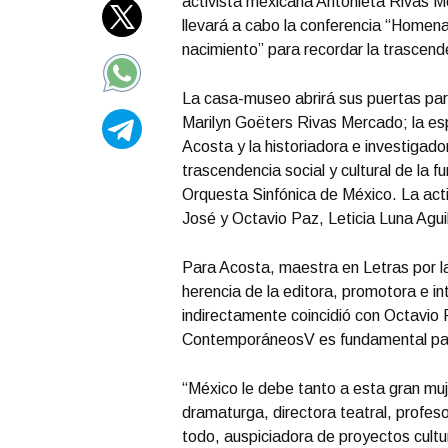
activista mexicana Antonieta Rivas 
llevará a cabo la conferencia “Homen
nacimiento” para recordar la trascende
La casa-museo abrirá sus puertas par
Marilyn Goëters Rivas Mercado; la es
Acosta y la historiadora e investigad
trascendencia social y cultural de la 
Orquesta Sinfónica de México. La act
José y Octavio Paz, Leticia Luna Aguil
Para Acosta, maestra en Letras por 
herencia de la editora, promotora e in
indirectamente coincidió con Octavio 
ContemporáneosV es fundamental para 
“México le debe tanto a esta gran mujer
dramaturga, directora teatral, profesor
todo, auspiciadora de proyectos cultur