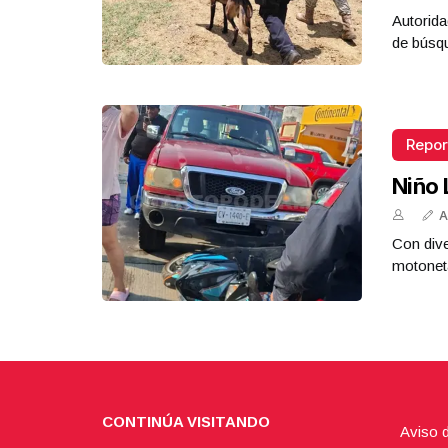
Autorida
de búsq
Repor
Niño 
A
Con dive
motoneta
CONTINÚA VISITANDO
Aviso 