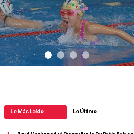
Los nuevos talentos saltan a la alberca
.
Los nuevos talentos
saltan a la alberca
Junio 08 l
Lo Más Leído
Lo Último
Rural Mactumactzá Quema Busto De Pablo Salazar
1