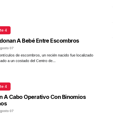
Octubre 2025 | Presidenta Claudia Sheinbaum
Octubre 08 l 10 Visitas
te 4
donan A Bebé Entre Escombros
gosto 07
ntículos de escombros, un recién nacido fue localizado
do a un costado del Centro de...
te 4
n A Cabo Operativo Con Binomios
nos
gosto 07