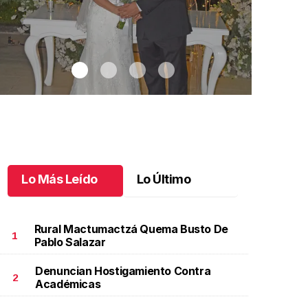
Lo Más Leído
Lo Último
Rural Mactumactzá Quema Busto De
1
Pablo Salazar
Denuncian Hostigamiento Contra
aricarmen y Alejandro unieron sus vidas
.
Maricarmen
Autos clásic
2
Académicas
 Alejandro unieron sus vidas
clásicos in
ctubre 08 l
Octubre 07 