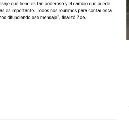
mensaje que tiene es tan poderoso y el cambio que puede
as es importante. Todos nos reunimos para contar esta
mos difundiendo ese mensaje”, finalizó Zoe.
Conferencia de prensa matutina. Miércoles 08 de
M
Octubre 2025 | Presidenta Claudia Sheinbaum
.
y
Conferencia de prensa matutina. Miércoles 08 de
O