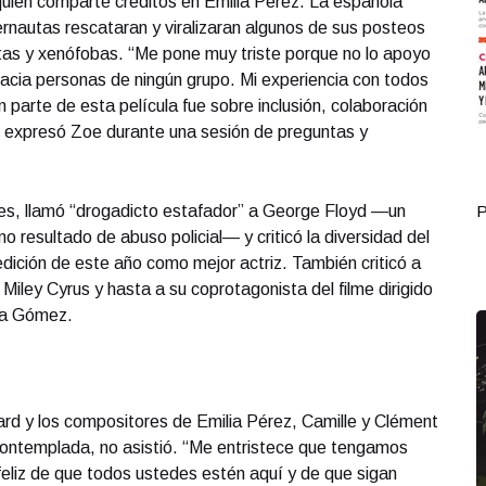
uien comparte créditos en Emilia Pérez. La española
ernautas rescataran y viralizaran algunos de sus posteos
stas y xenófobas. “Me pone muy triste porque no lo apoyo
 hacia personas de ningún grupo. Mi experiencia con todos
n parte de esta película fue sobre inclusión, colaboración
o”, expresó Zoe durante una sesión de preguntas y
es, llamó “drogadicto estafador” a George Floyd —un
Portada Octubre 05
P
resultado de abuso policial— y criticó la diversidad del
 edición de este año como mejor actriz. También criticó a
iley Cyrus y hasta a su coprotagonista del filme dirigido
ena Gómez.
d y los compositores de Emilia Pérez, Camille y Clément
ontemplada, no asistió. “Me entristece que tengamos
feliz de que todos ustedes estén aquí y de que sigan