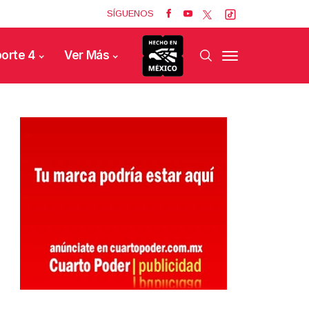
SÍGUENOS
orte 4
Ver Más