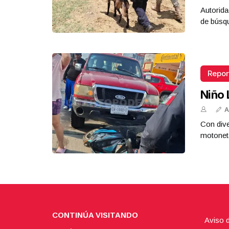
Autorida
de búsq
Repor
Niño 
A
Con dive
motoneta
CONTINÚA VISITANDO
Aviso 