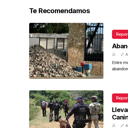
Te Recomendamos
Repor
Aban
A
Entre mo
abandona
Repor
Lleva
Cani
A