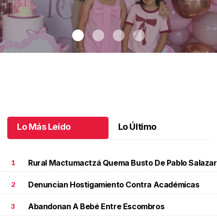
Maki celebró sus 10 años con temática coquette
.
Maki celebró
sus 10 años con temática coquette
Octubre 18 l
Lo Más Leído
Lo Último
Rural Mactumactzá Quema Busto De Pablo Salazar
1
Denuncian Hostigamiento Contra Académicas
2
Abandonan A Bebé Entre Escombros
3