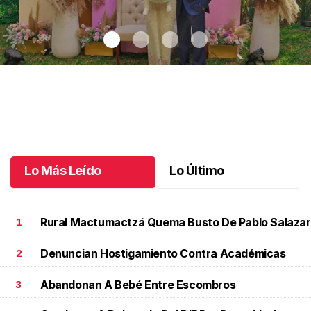
Alessa, un rayito de bendición
.
Alessa, un rayito de bendición
Febrero 10 l
Lo Más Leído
Lo Último
Rural Mactumactzá Quema Busto De Pablo Salazar
1
Denuncian Hostigamiento Contra Académicas
2
Abandonan A Bebé Entre Escombros
3