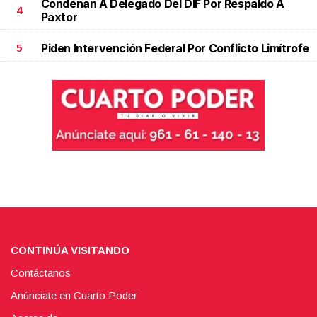
Condenan A Delegado Del DIF Por Respaldo A
4
Paxtor
Piden Intervención Federal Por Conflicto Limítrofe
5
CONTINÚA VISITANDO
Contáctanos
Anúnciate en Cuarto Poder