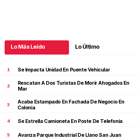
Una emotiva jubilación en educación especial
.
Una emotiva
jubilación en educación especial
Octubre 04 l
Lo Más Leído
Lo Último
Se Impacta Unidad En Puente Vehicular
1
Rescatan A Dos Turistas De Morir Ahogados En
2
Mar
Acaba Estampado En Fachada De Negocio En
3
Colonia
Se Estrella Camioneta En Poste De Telefonía
4
Avanza Parque Industrial De Llano San Juan
5