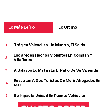
Una fiesta mágica al estilo Lilo y Stitch
.
Una fiesta mágica al
estilo Lilo y Stitch
Mayo 08 l
Lo Más Leído
Lo Último
Trágica Volcadura: Un Muerto, El Saldo
1
Esclarecen Hechos Violentos En Comitán Y
2
Villaflores
A Balazos Lo Matan En El Patio De Su Vivienda
3
Rescatan A Dos Turistas De Morir Ahogados En
4
Mar
Se Impacta Unidad En Puente Vehicular
5