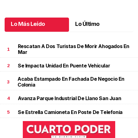
jubilación en educación especial
Octubre 04 l
Lo Más Leído
Lo Último
Rescatan A Dos Turistas De Morir Ahogados En
1
Mar
Se Impacta Unidad En Puente Vehicular
2
Acaba Estampado En Fachada De Negocio En
3
Colonia
Avanza Parque Industrial De Llano San Juan
4
Se Estrella Camioneta En Poste De Telefonía
5