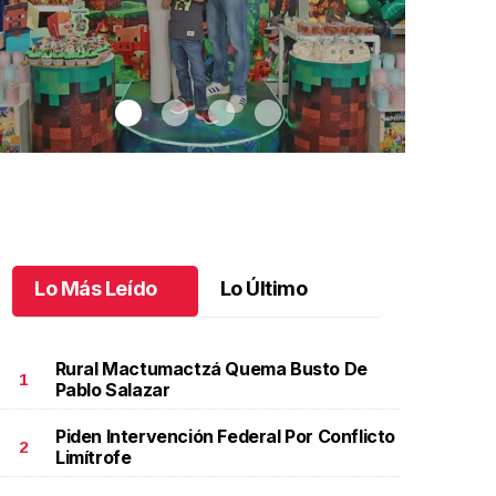
Lo Más Leído
Lo Último
Rural Mactumactzá Quema Busto De
1
Pablo Salazar
Piden Intervención Federal Por Conflicto
l pequeño Santiago cumple 6 años
.
El pequeño
Los fabulos
2
Limítrofe
antiago cumple 6 años
años de Ayl
ayo 23 l
Mayo 22 l