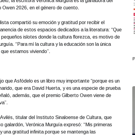
ódelo, la escritora Verónica Murguía es la ganadora del
to Owen 2026, en el género de cuento.
velista compartió su emoción y gratitud por recibir el
anencia de estos espacios dedicados a la literatura: “Que
pequeños islotes donde la cultura florezca, es motivo de
guía. “Para mí la cultura y la educación son la única
l que estamos viviendo”.
Portada Mayo 20
P
ijo que Asfódelo es un libro muy importante “porque es un
i marido, que era David Huerta, y es una especie de prueba
Señaló, además, que el premio Gilberto Owen viene de
va”.
vilés, titular del Instituto Sinaloense de Cultura, que
co galardón, Verónica Murguía expresó: “Mis primeras
 una gratitud infinita porque se mantenga las