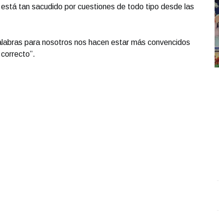
e está tan sacudido por cuestiones de todo tipo desde las
palabras para nosotros nos hacen estar más convencidos
 correcto”.
REPORTE4 | 22 05 2026 con Rodolfo Flores
.
E
REPORTE4 | 22 05 2026 con Rodolfo Flores
S
Mayo 22 l 8 Visitas
M