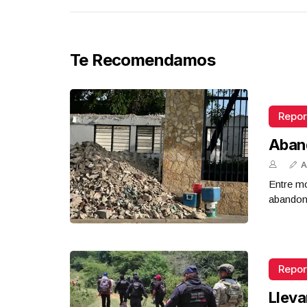
Te Recomendamos
Repor
Aban
A
Entre mo
abandona
Repor
Lleva