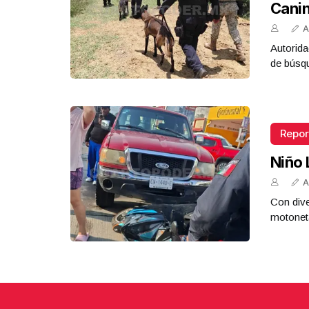
Cani
A
Autorida
de búsq
Repor
Niño 
A
Con dive
motoneta