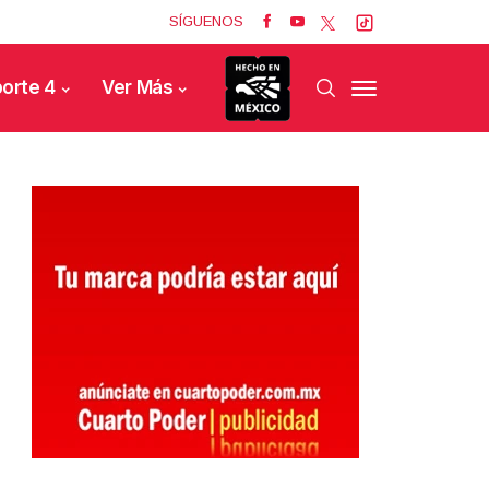
SÍGUENOS
orte 4
Ver Más