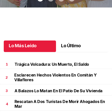
Una emotiva jubilación en educación especial
.
Una emotiva
jubilación en educación especial
Octubre 04 l
Lo Más Leído
Lo Último
Trágica Volcadura: Un Muerto, El Saldo
1
Esclarecen Hechos Violentos En Comitán Y
2
Villaflores
A Balazos Lo Matan En El Patio De Su Vivienda
3
Rescatan A Dos Turistas De Morir Ahogados En
4
Mar