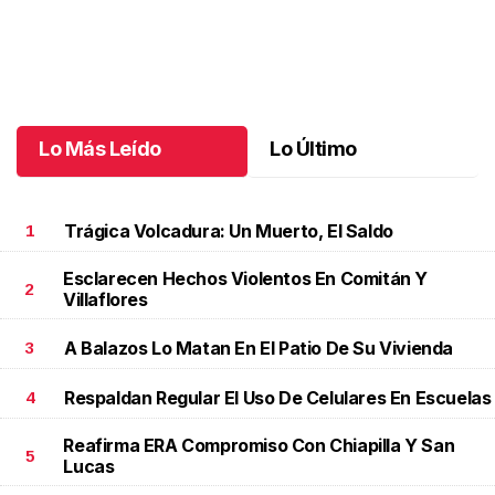
Celebran a mujeres que abrieron camino
.
Celebran a mujeres que
abrieron camino
Mayo 26 l
Lo Más Leído
Lo Último
Trágica Volcadura: Un Muerto, El Saldo
1
Esclarecen Hechos Violentos En Comitán Y
2
Villaflores
A Balazos Lo Matan En El Patio De Su Vivienda
3
Respaldan Regular El Uso De Celulares En Escuelas
4
Reafirma ERA Compromiso Con Chiapilla Y San
5
Lucas