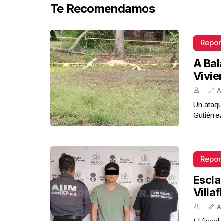
Te Recomendamos
Repor
A Bal
Vivi
A
Un ataqu
Gutiérre
Repor
Escla
Villa
A
El fisca