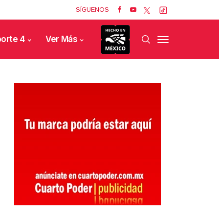
SÍGUENOS
orte 4
Ver Más