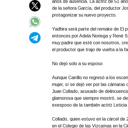
años de ausencia. La actriz de 51 año
de la señora García, del productor Jo
protagonizar su nuevo proyecto.
Yadhira será parte del remake de El p
entonces por Adela Noriega y René Str
muy padre que esté con nosotros, cre
el productor que trajo de vuelta a la 
No dejó solo a su esposo
Aunque Carrillo no regresó a los esce
mujer, sí se dejó ver por las cámaras 
Juan Collado, acusado de delincuencia
glamorosa que siempre mostró, se dejó
exesposo de la también actriz Leticia 
Collado, quien estuvo en la cárcel d
en el Colegio de las Vizcaínas en la C