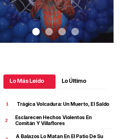
Lo Más Leído
Lo Último
Trágica Volcadura: Un Muerto, El Saldo
1
Esclarecen Hechos Violentos En
2
Comitán Y Villaflores
antiago cumplió 3 años
.
Santiago cumplió 3 años
Un día espec
Aniela Mar
ctubre 03 l
A Balazos Lo Matan En El Patio De Su
Octubre 02 