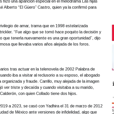
s hizo una aparición especial en el melodrama Las hijas
sé Alberto “El Güero” Castro, quien ya la confirmó para
rivilegio de amar, trama que en 1998 estelarizada
ickler. “Fue algo que se tomó hace poquito la decisión y
o que tenerla nuevamente es una gran oportunidad”, dijo
famosa que llevaba varios años alejada de los foros.
narios tras actuar en la telenovela de 2002 Palabra de
cuando iba a visitar al reclusorio a su esposo, el abogado
 organizada y fraude. Carrillo, muy alejada de la imagen
 ver triste y decaída y cuando visitaba a su marido,
Calderón, con quien Collado tiene dos hijos.
e 2019 a 2023, se casó con Yadhira el 31 de marzo de 2012
iudad de México ante versiones de infidelidad, algo que