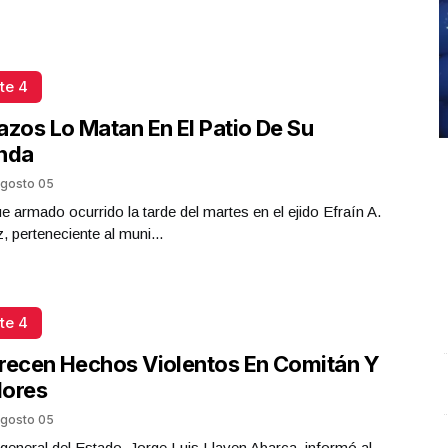
te 4
azos Lo Matan En El Patio De Su
enda
gosto 05
e armado ocurrido la tarde del martes en el ejido Efraín A.
z, perteneciente al muni...
te 4
recen Hechos Violentos En Comitán Y
flores
Entrevista con Ciro Castillo; en el estudio Carlos
S
gosto 05
Robledo - Cirujano Plástico
.
Entrevista con Ciro
O
Castillo; en el estudio Carlos Robledo - Cirujano
l general del Estado, Jorge Luis Llaven Abarca, informó al