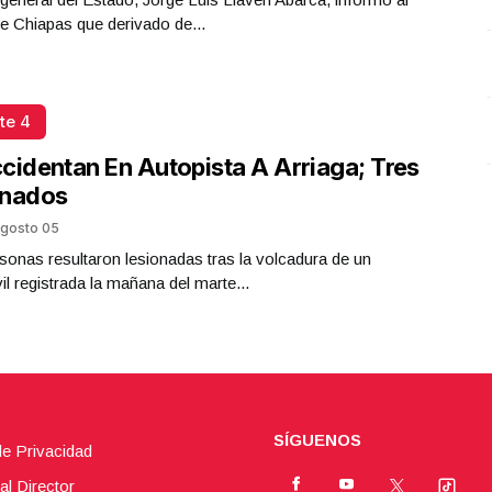
Plástico
e Chiapas que derivado de...
Octubre 02 l 6 Visitas
te 4
cidentan En Autopista A Arriaga; Tres
onados
gosto 05
sonas resultaron lesionadas tras la volcadura de un
l registrada la mañana del marte...
SÍGUENOS
de Privacidad
al Director