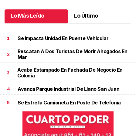
Junio 16 l
Lo Más Leído
Lo Último
Se Impacta Unidad En Puente Vehicular
1
Rescatan A Dos Turistas De Morir Ahogados En
2
Mar
Acaba Estampado En Fachada De Negocio En
3
Colonia
Avanza Parque Industrial De Llano San Juan
4
Se Estrella Camioneta En Poste De Telefonía
5