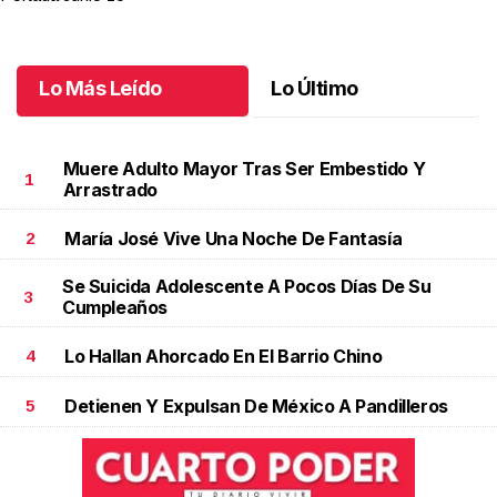
Lo Más Leído
Lo Último
Muere Adulto Mayor Tras Ser Embestido Y
1
Arrastrado
María José Vive Una Noche De Fantasía
2
Se Suicida Adolescente A Pocos Días De Su
3
Cumpleaños
Lo Hallan Ahorcado En El Barrio Chino
4
Detienen Y Expulsan De México A Pandilleros
5