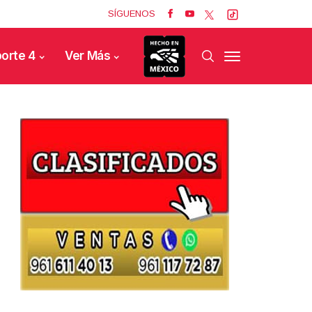
SÍGUENOS
orte 4
Ver Más