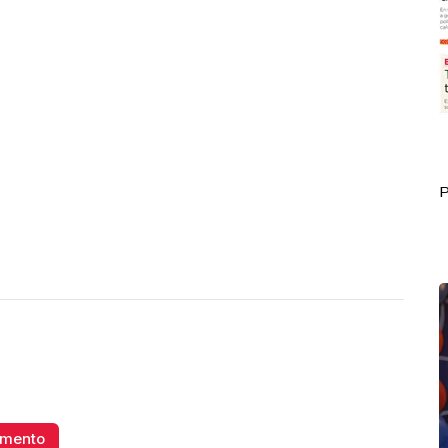
Portada Septiembre 30
P
omento