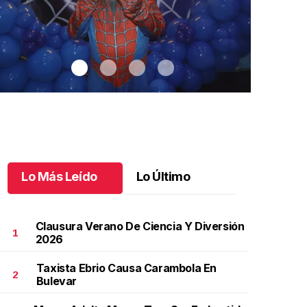
Lo Más Leído
Lo Último
Clausura Verano De Ciencia Y Diversión
1
2026
Taxista Ebrio Causa Carambola En
antiago cumplió 3 años
.
Santiago cumplió 3 años
Un día espec
2
Bulevar
Aniela Mar
ctubre 03 l
Octubre 02 