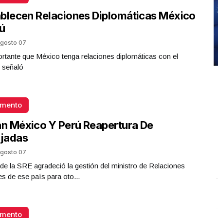
blecen Relaciones Diplomáticas México
ú
gosto 07
rtante que México tenga relaciones diplomáticas con el
 señaló
omento
an México Y Perú Reapertura De
jadas
gosto 07
ar de la SRE agradeció la gestión del ministro de Relaciones
es de ese país para oto...
Entrevista con Ciro Castillo; en el estudio Carlos
S
Robledo - Cirujano Plástico
.
Entrevista con Ciro
O
omento
Castillo; en el estudio Carlos Robledo - Cirujano