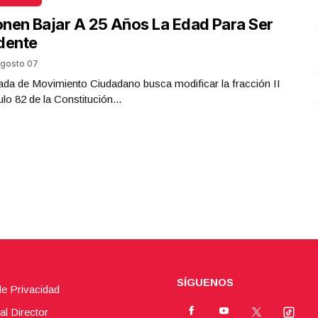
Plástico
nen Bajar A 25 Años La Edad Para Ser
Octubre 02 l 5 Visitas
dente
gosto 07
da de Movimiento Ciudadano busca modificar la fracción II
ulo 82 de la Constitución...
SÍGUENOS
de Privacidad
al Director