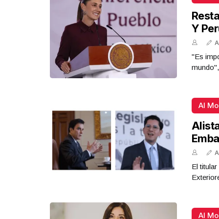
Resta
Y Per
A
"Es impo
mundo",
Al M
Alist
Emba
A
El titul
Exterior
Al M