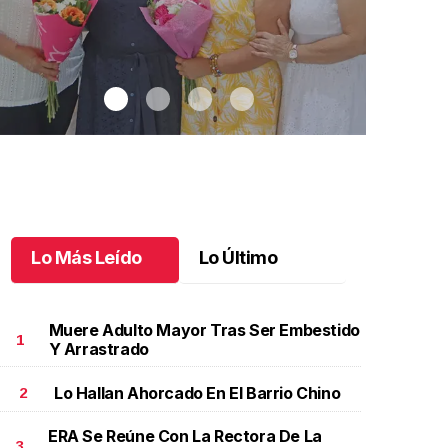
Lo Más Leído
Lo Último
Muere Adulto Mayor Tras Ser Embestido
1
Y Arrastrado
Lo Hallan Ahorcado En El Barrio Chino
2
na emotiva jubilación en educación especial
.
Una
Santiago cu
motiva jubilación en educación especial
Octubre 03 
ERA Se Reúne Con La Rectora De La
ctubre 04 l
3