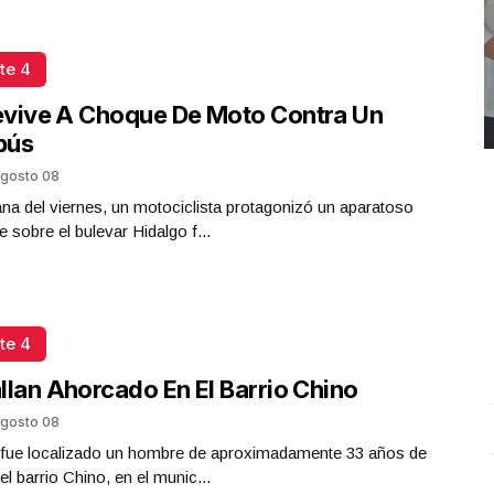
te 4
evive A Choque De Moto Contra Un
bús
gosto 08
a del viernes, un motociclista protagonizó un aparatoso
e sobre el bulevar Hidalgo f...
te 4
llan Ahorcado En El Barrio Chino
gosto 08
REPORTE4 | 03 10 2025 con Rodolfo Flores
.
U
a fue localizado un hombre de aproximadamente 33 años de
REPORTE4 | 03 10 2025 con Rodolfo Flores
e
el barrio Chino, en el munic...
Octubre 03 l 9 Visitas
O