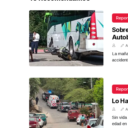
Repor
Sobr
Auto
A
La mañan
accident
Repor
Lo Ha
A
Sin vid
edad en 