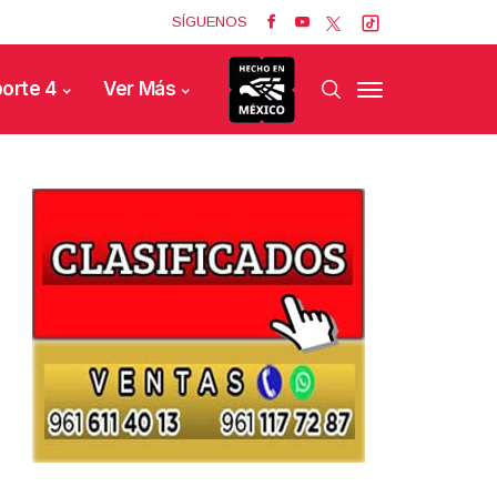
SÍGUENOS
orte 4
Ver Más