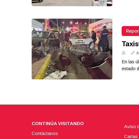
Repor
Taxis
A
En las ú
estado d
CONTINÚA VISITANDO
Aviso 
Contáctanos
Cartas 