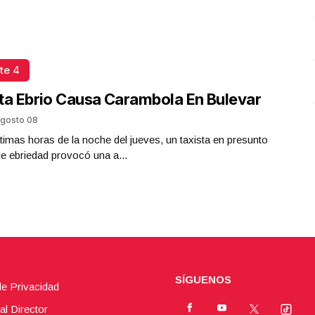
te 4
ta Ebrio Causa Carambola En Bulevar
gosto 08
ltimas horas de la noche del jueves, un taxista en presunto
e ebriedad provocó una a...
SÍGUENOS
de Privacidad
al Director