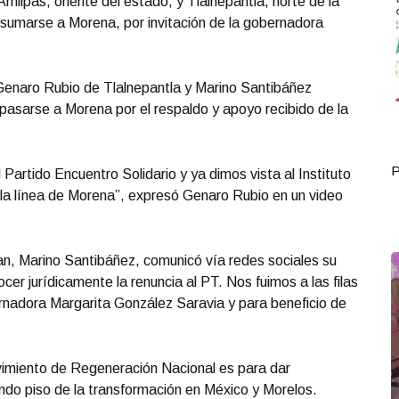
milpas, oriente del estado, y Tlalnepantla, norte de la
 sumarse a Morena, por invitación de la gobernadora
Genaro Rubio de Tlalnepantla y Marino Santibáñez
pasarse a Morena por el respaldo y apoyo recibido de la
Portada Septiembre 29
P
 Partido Encuentro Solidario y ya dimos vista al Instituto
 la línea de Morena”, expresó Genaro Rubio en un video
an, Marino Santibáñez, comunicó vía redes sociales su
er jurídicamente la renuncia al PT. Nos fuimos a las filas
nadora Margarita González Saravia y para beneficio de
miento de Regeneración Nacional es para dar
undo piso de la transformación en México y Morelos.