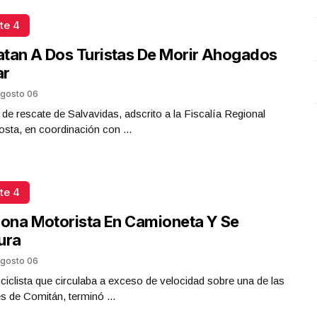
Plástico
te 4
Octubre 02 l 5 Visitas
tan A Dos Turistas De Morir Ahogados
ar
gosto 06
 de rescate de Salvavidas, adscrito a la Fiscalía Regional
sta, en coordinación con ...
te 4
iona Motorista En Camioneta Y Se
ura
gosto 06
iclista que circulaba a exceso de velocidad sobre una de las
es de Comitán, terminó ...