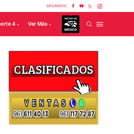
SÍGUENOS
orte 4
Ver Más