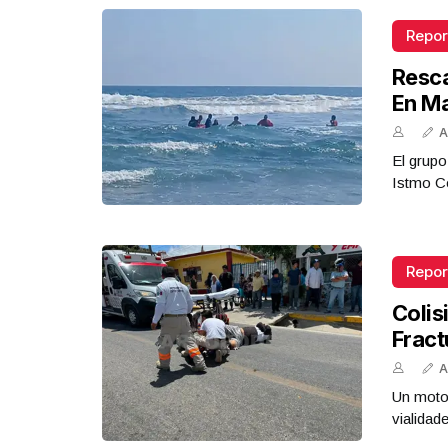
Repor
Resca
En M
A
El grupo
Istmo Co
Repor
Colis
Fract
A
Un motoc
vialidad