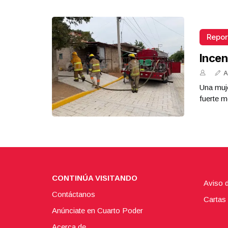
Repor
Incen
A
Una muje
fuerte m
CONTINÚA VISITANDO
Aviso 
Contáctanos
Cartas 
Anúnciate en Cuarto Poder
Acerca de