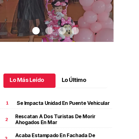
Lo Más Leído
Lo Último
Se Impacta Unidad En Puente Vehicular
1
Rescatan A Dos Turistas De Morir
2
Ahogados En Mar
n día especial para Aniela María
.
Un día especial para
José Antoni
niela María
año
Acaba Estampado En Fachada De
ctubre 02 l
Octubre 01 
3