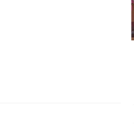
Entrevista con Ciro Castillo; en el estudio Carlos
U
Robledo - Cirujano Plástico
.
Entrevista con Ciro
A
Castillo; en el estudio Carlos Robledo - Cirujano
O