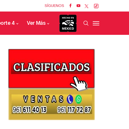
SÍGUENOS
orte 4
Ver Más