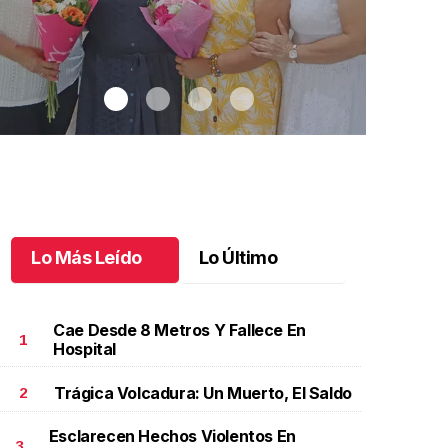
Lo Más Leído
Lo Último
Cae Desde 8 Metros Y Fallece En
1
Hospital
Trágica Volcadura: Un Muerto, El Saldo
2
na emotiva jubilación en educación especial
.
Una
Santiago cu
motiva jubilación en educación especial
Octubre 03 
Esclarecen Hechos Violentos En
ctubre 04 l
3