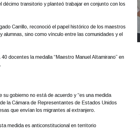
l décimo transitorio y planteó trabajar en conjunto con los
.
ado Carrillo, reconoció el papel histórico de los maestros
 alumnas, sino como vínculo entre las comunidades y el
 a 40 docentes la medalla “Maestro Manuel Altamirano” en
.
ue su gobierno no está de acuerdo y “es una medida
é de la Cámara de Representantes de Estados Unidos
sas que envían los migrantes al extranjero.
REPORTE4 | 03 10 2025 con Rodolfo Flores
.
U
a medida es anticonstitucional en territorio
REPORTE4 | 03 10 2025 con Rodolfo Flores
e
Octubre 03 l 10 Visitas
O