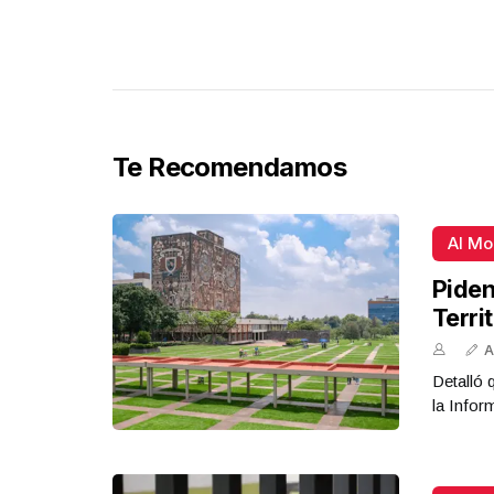
Te Recomendamos
Al M
Piden
Terri
A
Detalló 
la Infor