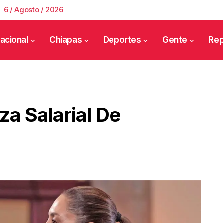
6 / Agosto / 2026
acional
Chiapas
Deportes
Gente
Rep
za Salarial De