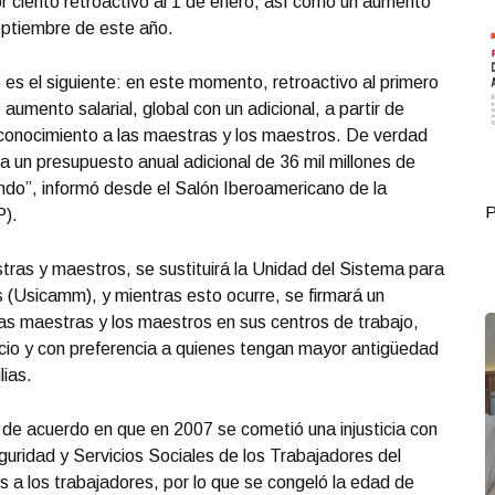
or ciento retroactivo al 1 de enero, así como un aumento
septiembre de este año.
 es el siguiente: en este momento, retroactivo al primero
aumento salarial, global con un adicional, a partir de
conocimiento a las maestras y los maestros. De verdad
a un presupuesto anual adicional de 36 mil millones de
o”, informó desde el Salón Iberoamericano de la
Portada Octubre 01
P
P).
tras y maestros, se sustituirá la Unidad del Sistema para
 (Usicamm), y mientras esto ocurre, se firmará un
las maestras y los maestros en sus centros de trabajo,
cio y con preferencia a quienes tengan mayor antigüedad
lias.
 de acuerdo en que en 2007 se cometió una injusticia con
eguridad y Servicios Sociales de los Trabajadores del
s a los trabajadores, por lo que se congeló la edad de