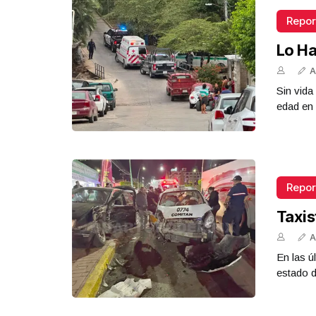
Repor
Lo Ha
A
Sin vid
edad en 
Repor
Taxis
A
En las ú
estado d