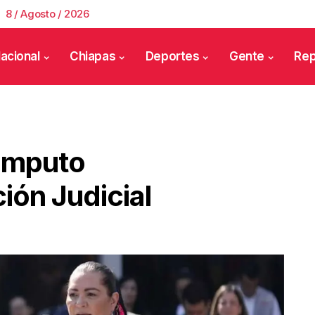
8 / Agosto / 2026
acional
Chiapas
Deportes
Gente
Rep
ómputo
ión Judicial