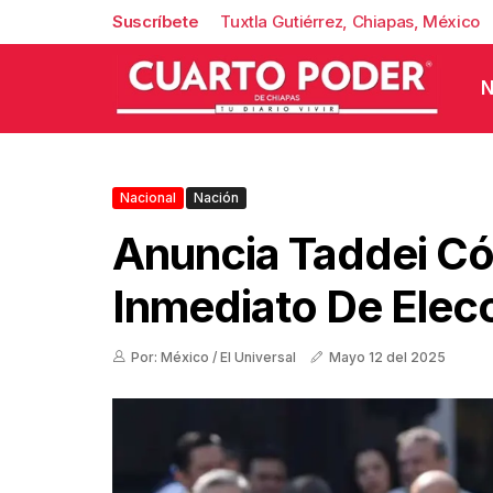
Suscríbete
Tuxtla Gutiérrez, Chiapas, México
N
Nacional
Nación
Anuncia Taddei C
Inmediato De Elecc
Por: México / El Universal
Mayo 12 del 2025