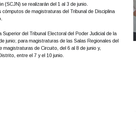
 (SCJN) se realizarán del 1 al 3 de junio.
s cómputos de magistraturas del Tribunal de Disciplina
o.
 Superior del Tribunal Electoral del Poder Judicial de la
de junio; para magistraturas de las Salas Regionales del
e magistraturas de Circuito, del 6 al 8 de junio y,
strito, entre el 7 y el 10 junio.
REPORTE4 | 03 10 2025 con Rodolfo Flores
.
U
REPORTE4 | 03 10 2025 con Rodolfo Flores
e
Octubre 03 l 10 Visitas
O