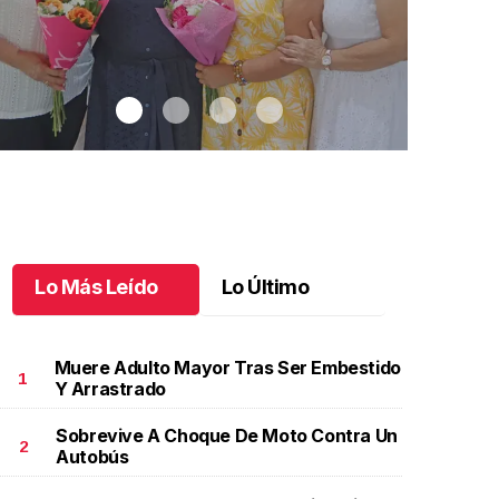
Lo Más Leído
Lo Último
Muere Adulto Mayor Tras Ser Embestido
1
Y Arrastrado
Sobrevive A Choque De Moto Contra Un
na emotiva jubilación en educación especial
.
Una
Santiago cu
2
Autobús
motiva jubilación en educación especial
Octubre 03 
ctubre 04 l