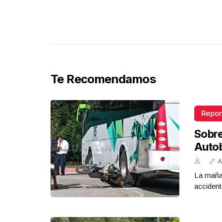
Te Recomendamos
Repor
Sobr
Auto
A
La mañan
accident