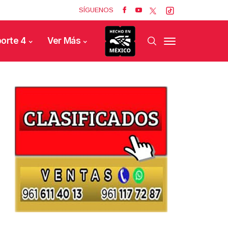
SÍGUENOS
orte 4
Ver Más