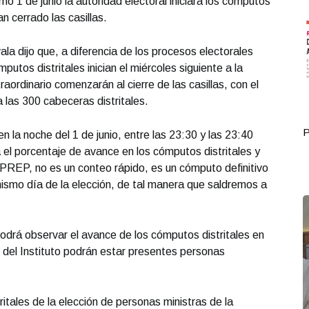
mo 1 de junio la autoridad electoral iniciará los cómputos
an cerrado las casillas.
la dijo que, a diferencia de los procesos electorales
putos distritales inician el miércoles siguiente a la
aordinario comenzarán al cierre de las casillas, con el
 las 300 cabeceras distritales.
Portada Octubre 01
P
 la noche del 1 de junio, entre las 23:30 y las 23:40
 el porcentaje de avance en los cómputos distritales y
 PREP, no es un conteo rápido, es un cómputo definitivo
 mismo día de la elección, de tal manera que saldremos a
drá observar el avance de los cómputos distritales en
es del Instituto podrán estar presentes personas
itales de la elección de personas ministras de la