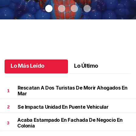
Santiago cumplió 3 años
.
Santiago cumplió 3 años
Octubre 03 l
Lo Más Leído
Lo Último
Rescatan A Dos Turistas De Morir Ahogados En
1
Mar
Se Impacta Unidad En Puente Vehicular
2
Acaba Estampado En Fachada De Negocio En
3
Colonia