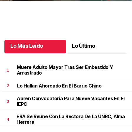
Autos clásicos invaden Tuxtla Gutiérrez
.
Autos clásicos invaden
Tuxtla Gutiérrez
Octubre 07 l
Lo Más Leído
Lo Último
Muere Adulto Mayor Tras Ser Embestido Y
1
Arrastrado
Lo Hallan Ahorcado En El Barrio Chino
2
Abren Convocatoria Para Nueve Vacantes En El
3
IEPC
ERA Se Reúne Con La Rectora De La UNRC, Alma
4
Herrera