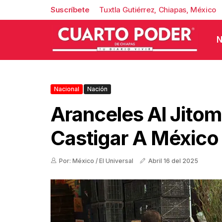
Suscríbete
Tuxtla Gutiérrez, Chiapas, México
N
Nacional
Nación
Aranceles Al Jitom
Castigar A México
Por: México / El Universal
Abril 16 del 2025