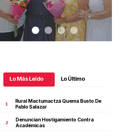
Lo Más Leído
Lo Último
Rural Mactumactzá Quema Busto De
1
Pablo Salazar
Denuncian Hostigamiento Contra
na emotiva jubilación en educación especial
.
Una
Santiago cu
2
Académicas
motiva jubilación en educación especial
Octubre 03 
ctubre 04 l