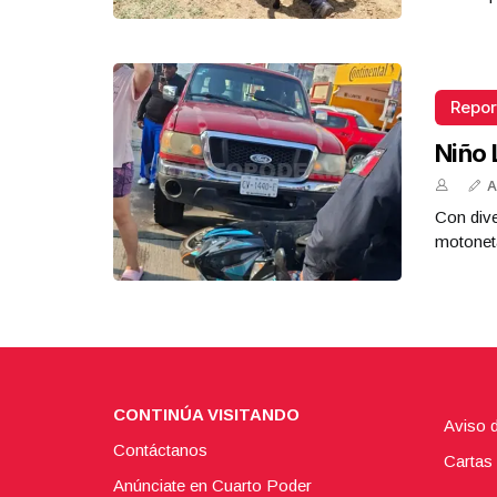
Repor
Niño 
A
Con dive
motoneta
CONTINÚA VISITANDO
Aviso 
Contáctanos
Cartas 
Anúnciate en Cuarto Poder