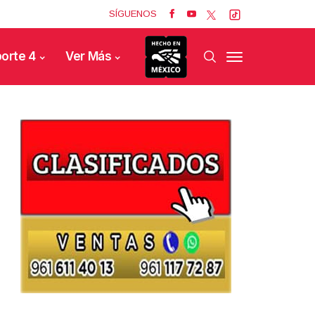
SÍGUENOS
orte 4
Ver Más