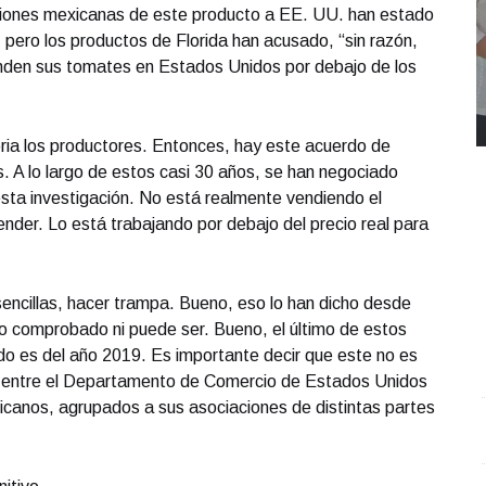
ciones mexicanas de este producto a EE. UU. han estado
pero los productos de Florida han acusado, “sin razón,
nden sus tomates en Estados Unidos por debajo de los
toria los productores. Entonces, hay este acuerdo de
 A lo largo de estos casi 30 años, se han negociado
sta investigación. No está realmente vendiendo el
ender. Lo está trabajando por debajo del precio real para
 sencillas, hacer trampa. Bueno, eso lo han dicho desde
do comprobado ni puede ser. Bueno, el último de estos
o es del año 2019. Es importante decir que este no es
, entre el Departamento de Comercio de Estados Unidos
icanos, agrupados a sus asociaciones de distintas partes
REPORTE4 | 03 10 2025 con Rodolfo Flores
.
U
REPORTE4 | 03 10 2025 con Rodolfo Flores
e
Octubre 03 l 8 Visitas
O