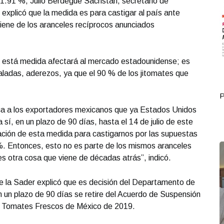
1.91 %, Julio Berdegué Sacristán, secretario de
, explicó que la medida es para castigar al país ante
iene de los aranceles recíprocos anunciados
ue está medida afectará al mercado estadounidense; es
aladas, aderezos, ya que el 90 % de los jitomates que
Portada Octubre 01
P
ca a los exportadores mexicanos que ya Estados Unidos
 sí, en un plazo de 90 días, hasta el 14 de julio de este
ación de esta medida para castigarnos por las supuestas
 Entonces, esto no es parte de los mismos aranceles
s otra cosa que viene de décadas atrás”, indicó.
 de la Sader explicó que es decisión del Departamento de
un plazo de 90 días se retire del Acuerdo de Suspensión
re Tomates Frescos de México de 2019.