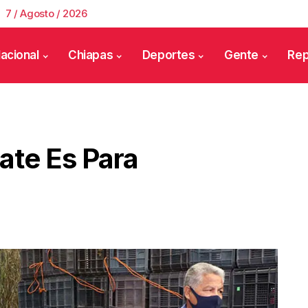
7 / Agosto / 2026
acional
Chiapas
Deportes
Gente
Rep
ate Es Para