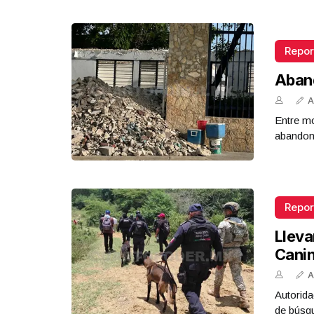
Repor
Aban
A
Entre mo
abandona
Repor
Lleva
Cani
A
Autorida
de búsq