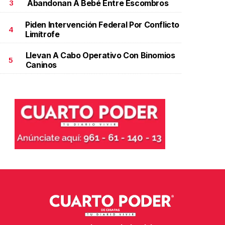
Abandonan A Bebé Entre Escombros
3
Piden Intervención Federal Por Conflicto
4
Limítrofe
Llevan A Cabo Operativo Con Binomios
5
Caninos