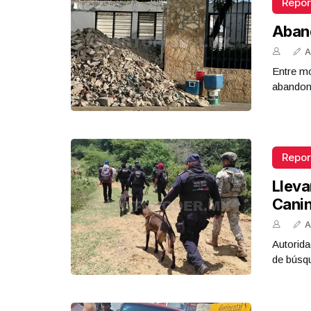
Repor
Aban
A
Entre mo
abandona
Repor
Lleva
Cani
A
Autorida
de búsq