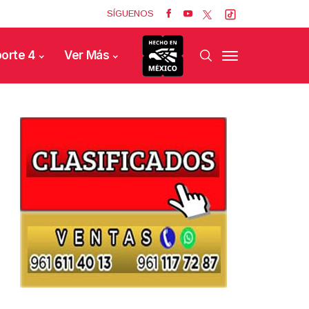
SÍGUENOS
orte 4
Ver Más