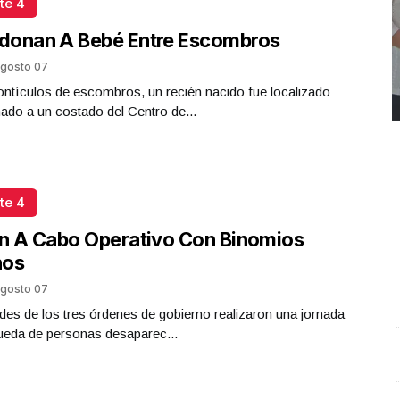
te 4
donan A Bebé Entre Escombros
gosto 07
ntículos de escombros, un recién nacido fue localizado
do a un costado del Centro de...
te 4
n A Cabo Operativo Con Binomios
nos
gosto 07
des de los tres órdenes de gobierno realizaron una jornada
ueda de personas desaparec...
REPORTE4 | 03 10 2025 con Rodolfo Flores
.
U
REPORTE4 | 03 10 2025 con Rodolfo Flores
e
Octubre 03 l 10 Visitas
O