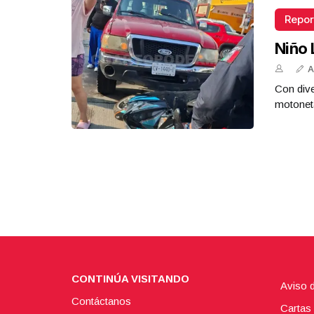
Repor
Niño 
A
Con dive
motoneta
CONTINÚA VISITANDO
Aviso 
Contáctanos
Cartas 