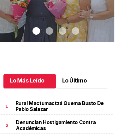
Lo Más Leído
Lo Último
Rural Mactumactzá Quema Busto De
1
Pablo Salazar
Denuncian Hostigamiento Contra
na emotiva jubilación en educación especial
.
Una
Santiago cu
2
Académicas
motiva jubilación en educación especial
Octubre 03 
ctubre 04 l