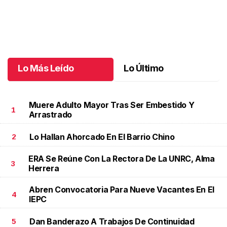
Celebran 3.ª Carrera Lucha Contra el Cáncer de Mama
.
Celebran
3.ª Carrera Lucha Contra el Cáncer de Mama
Octubre 06 l
Lo Más Leído
Lo Último
Muere Adulto Mayor Tras Ser Embestido Y
1
Arrastrado
Lo Hallan Ahorcado En El Barrio Chino
2
ERA Se Reúne Con La Rectora De La UNRC, Alma
3
Herrera
Abren Convocatoria Para Nueve Vacantes En El
4
IEPC
Dan Banderazo A Trabajos De Continuidad
5