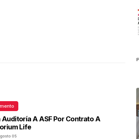
Portada Octubre 01
P
omento
 Auditoría A ASF Por Contrato A
torium Life
gosto 05