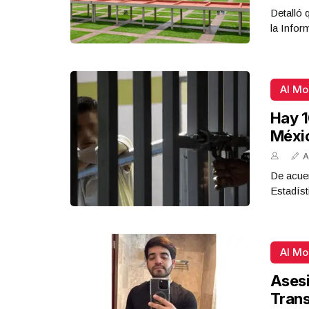
Detalló 
la Infor
Al M
Hay 1
Méxi
A
De acue
Estadíst
Al M
Asesi
Tran