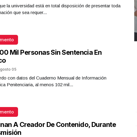
que la universidad está en total disposición de presentar toda
mación que sea requer...
omento
00 Mil Personas Sin Sentencia En
co
gosto 05
rdo con datos del Cuaderno Mensual de Información
ica Penitenciaria, al menos 102 mil...
omento
REPORTE4 | 03 10 2025 con Rodolfo Flores
.
U
nan A Creador De Contenido, Durante
REPORTE4 | 03 10 2025 con Rodolfo Flores
e
smisión
Octubre 03 l 10 Visitas
O