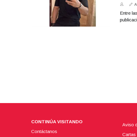
A
Entre la
publicac
CONTINÚA VISITANDO
Aviso 
Contáctanos
Cartas 