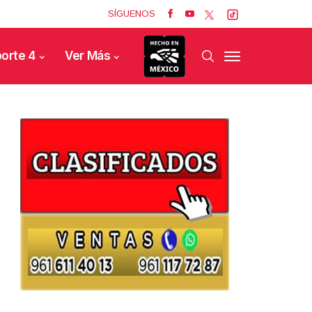
SÍGUENOS
orte 4
Ver Más