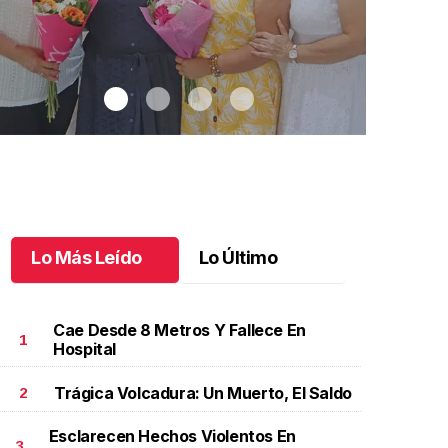
Lo Más Leído
Lo Último
Cae Desde 8 Metros Y Fallece En
1
Hospital
Trágica Volcadura: Un Muerto, El Saldo
2
na emotiva jubilación en educación especial
.
Una
Santiago cu
motiva jubilación en educación especial
Octubre 03 
Esclarecen Hechos Violentos En
ctubre 04 l
3