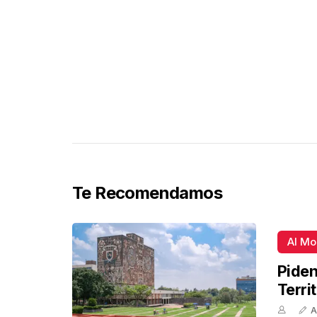
Te Recomendamos
Al M
Piden
Terri
A