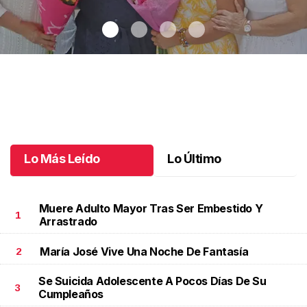
Una emotiva jubilación en educación especial
.
Una emotiva
jubilación en educación especial
Octubre 04 l
Lo Más Leído
Lo Último
Muere Adulto Mayor Tras Ser Embestido Y
1
Arrastrado
María José Vive Una Noche De Fantasía
2
Se Suicida Adolescente A Pocos Días De Su
3
Cumpleaños