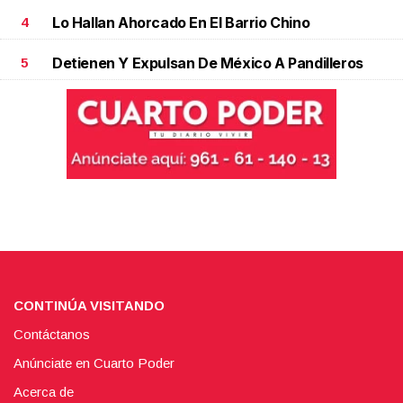
Lo Hallan Ahorcado En El Barrio Chino
4
Detienen Y Expulsan De México A Pandilleros
5
CONTINÚA VISITANDO
Contáctanos
Anúnciate en Cuarto Poder
Acerca de