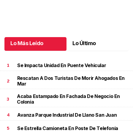
El pequeño Santiago cumple 6 años
.
El pequeño Santiago
cumple 6 años
Mayo 23 l
Lo Más Leído
Lo Último
Se Impacta Unidad En Puente Vehicular
1
Rescatan A Dos Turistas De Morir Ahogados En
2
Mar
Acaba Estampado En Fachada De Negocio En
3
Colonia
Avanza Parque Industrial De Llano San Juan
4
Se Estrella Camioneta En Poste De Telefonía
5