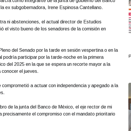
arcía como integrante de la junta de gobierno del Banco
 la ex subgobernadora, Irene Espinosa Cantellano.
ra ni abstenciones, el actual director de Estudios
ió el visto bueno de los senadores de la comisión en
Pleno del Senado por la tarde en sesión vespertina o en la
Portada Octubre 02
P
l podría participar por la tarde-noche en la primera
ico del 2025 en la que se espera un recorte mayor a la
 conocer el jueves.
 comprometió a actuar con independencia y apegado a la
es.
ro de la junta del Banco de México, el eje rector de mi
a precisamente el compromiso con el mandato prioritario