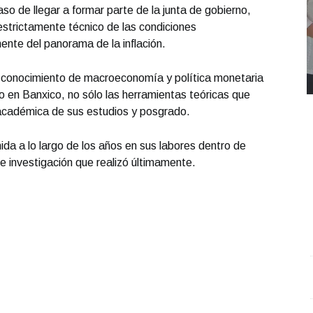
so de llegar a formar parte de la junta de gobierno,
estrictamente técnico de las condiciones
nte del panorama de la inflación.
el conocimiento de macroeconomía y política monetaria
o en Banxico, no sólo las herramientas teóricas que
académica de sus estudios y posgrado.
ida a lo largo de los años en sus labores dentro de
 de investigación que realizó últimamente.
REPORTE4 | 03 10 2025 con Rodolfo Flores
.
U
REPORTE4 | 03 10 2025 con Rodolfo Flores
e
Octubre 03 l 10 Visitas
O