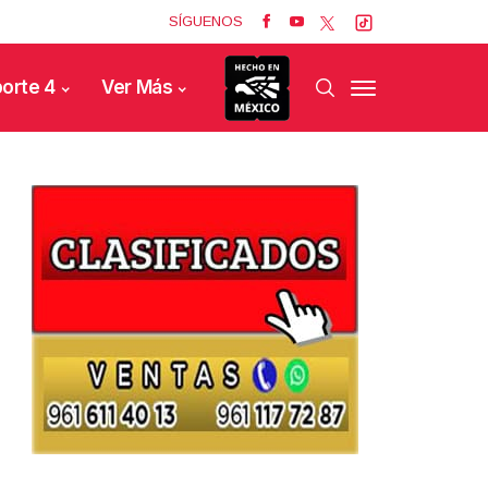
SÍGUENOS
orte 4
Ver Más