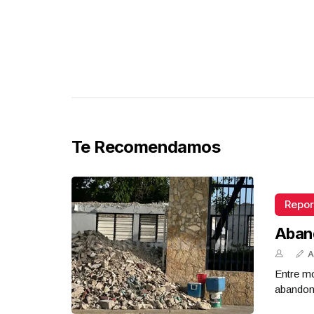
Te Recomendamos
Repor
Aban
A
Entre mo
abandona