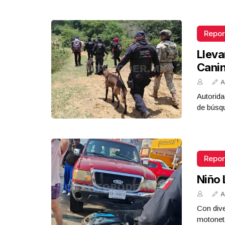
Repor
Lleva
Cani
A
Autorida
de búsq
Repor
Niño 
A
Con dive
motoneta