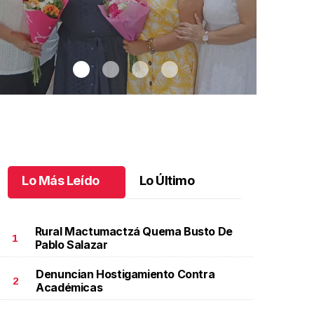
Lo Más Leído
Lo Último
Rural Mactumactzá Quema Busto De
1
Pablo Salazar
Denuncian Hostigamiento Contra
na emotiva jubilación en educación especial
.
Una
Santiago cu
2
Académicas
motiva jubilación en educación especial
Octubre 03 
ctubre 04 l